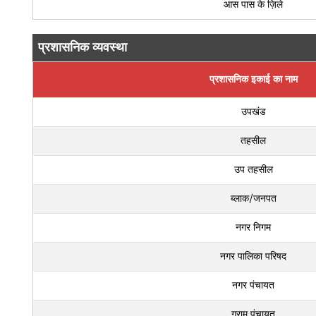
आस पास के ज़िले
प्रशासनिक व्यवस्था
प्रशासनिक इकाई का नाम
उपखंड
तहसील
उप तहसील
ब्लाक/जनपत
नगर निगम
नगर पालिका परिषद
नगर पंचायत
ग्राम पंचायत