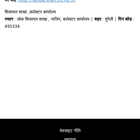
पर जाएँ
:
http://jandarshan.cg.nic.in
शिकायत शाखा ,कलेक्टर कार्यालय
स्थान
: लोक शिकायत शाखा , नाजिर, कलेक्टर कार्यालय |
शहर
: मुंगेली |
पिन कोड
:
495334
वेबसाइट नीति
सहायता