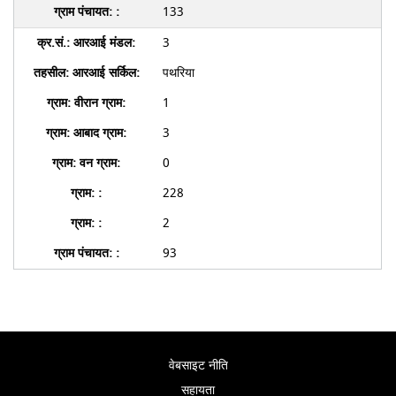
133
3
पथरिया
1
3
0
228
2
93
वेबसाइट नीति
सहायता